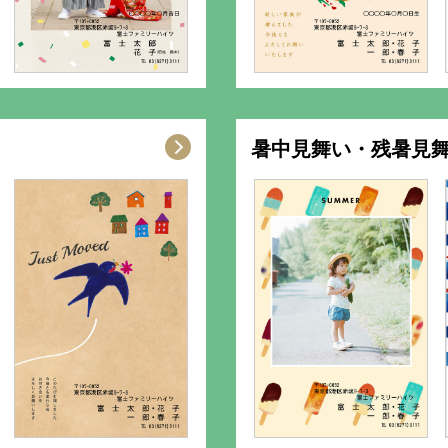
暑中見舞い・残暑見