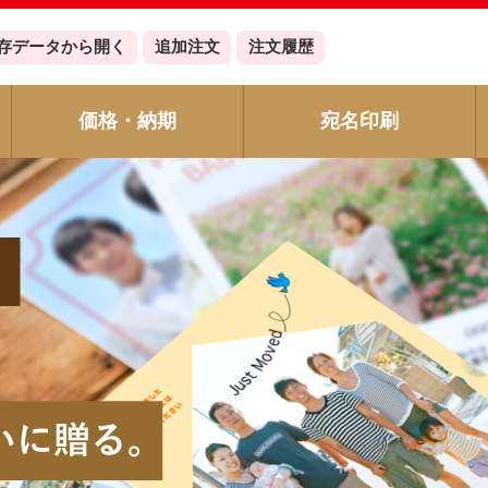
存データ
から開く
追加注文
注文履歴
価格・納期
宛名印刷